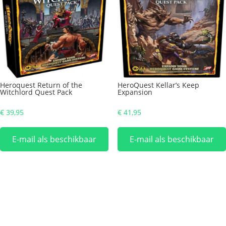
Heroquest Return of the
HeroQuest Kellar’s Keep
Witchlord Quest Pack
Expansion
€
39,95
€
41,95
E-mail als beschikbaar
E-mail als beschikbaar