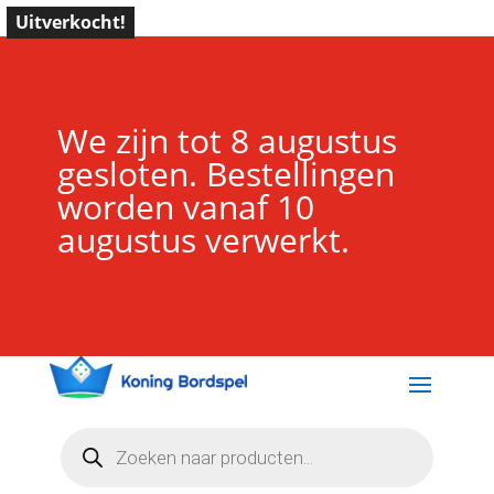
Uitverkocht!
We zijn tot 8 augustus
gesloten. Bestellingen
worden vanaf 10
augustus verwerkt.
Producten
zoeken