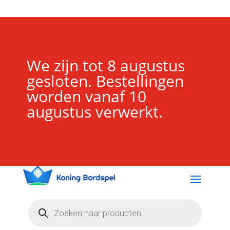
We zijn tot 8 augustus
gesloten. Bestellingen
worden vanaf 10
augustus verwerkt.
Producten
zoeken