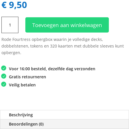
€
9,50
Gamegenic
Toevoegen aan winkelwagen
Fourtress
320+
Rode Fourtress opbergbox waarin je volledige decks,
Red
dobbelstenen, tokens en 320 kaarten met dubbele sleeves kunt
aantal
opbergen.
Voor 16:00 besteld, dezelfde dag verzonden
Gratis retourneren
Veilig betalen
Beschrijving
Beoordelingen (0)