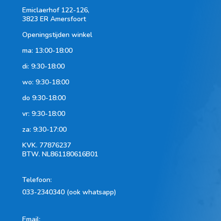
Emiclaerhof 122-126,
3823 ER Amersfoort
Openingstijden winkel
ma: 13:00-18:00
di: 9:30-18:00
wo: 9:30-18:00
do 9:30-18:00
vr: 9:30-18:00
za: 9:30-17:00
KVK.
77876237
BTW.
NL861180616B01
Telefoon
:
033-2340340 (ook whatsapp)
Email: