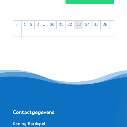
←
1
2
3
…
30
31
32
33
34
35
36
→
Contactgegevens
Koning Bordspel