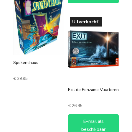
Uitverkocht!
Spokenchaos
€
29,95
Exit de Eenzame Vuurtoren
€
26,95
E-mail als
beschikbaar