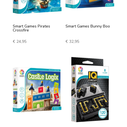
1 speler
2 spelers
Smart Games Pirates
Smart Games Bunny Boo
7 +
Crossfire
3 spelers
€
24,95
€
32,95
4 spelers
5 spelers
6 spelers