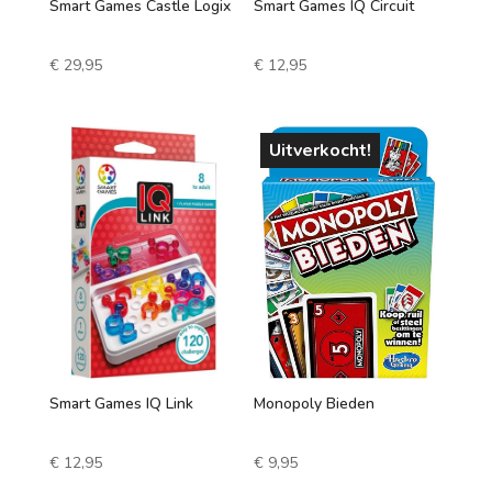
Smart Games Castle Logix
Smart Games IQ Circuit
€
29,95
€
12,95
Uitverkocht!
Smart Games IQ Link
Monopoly Bieden
€
12,95
€
9,95