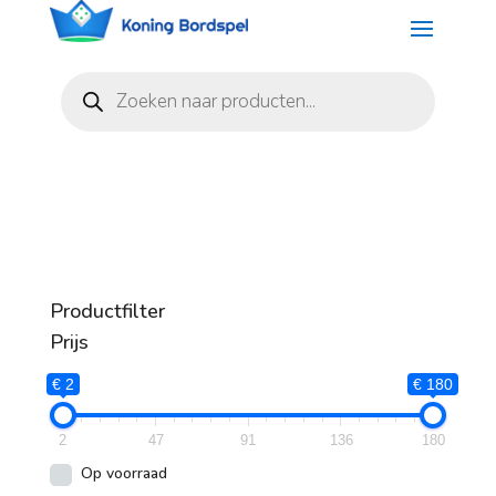
Producten
zoeken
Productfilter
Prijs
€ 2
€ 180
2
47
91
136
180
Op voorraad