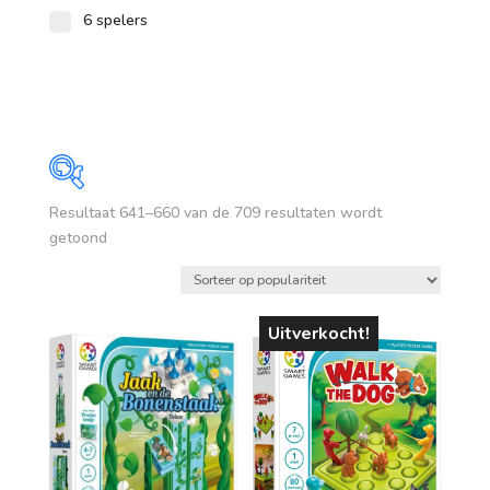
6 spelers
Resultaat 641–660 van de 709 resultaten wordt
Prijs
Gesorteerd
getoond
op
€ 2
€ 180
populariteit
2
47
91
136
180
Uitverkocht!
Op voorraad
leeftijd
vanaf 1 jaar
vanaf 4 jaar