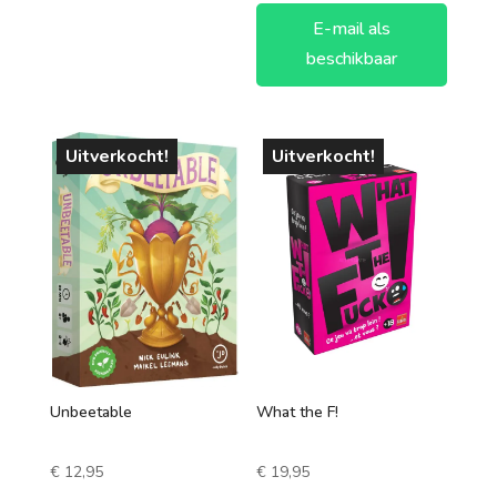
E-mail als
beschikbaar
Uitverkocht!
Uitverkocht!
Unbeetable
What the F!
€
12,95
€
19,95