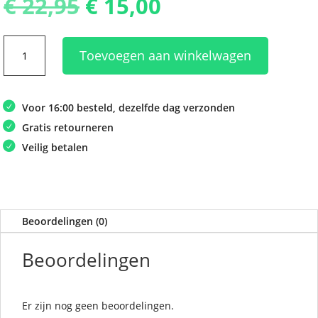
Oorspronkelijke
Huidige
€
22,95
€
15,00
prijs
prijs
was:
is:
Disney
€ 22,95.
€ 15,00.
Toevoegen aan winkelwagen
Lorcana:
Into
the
Voor 16:00 besteld, dezelfde dag verzonden
Inklands–
Starter
Gratis retourneren
set
Veilig betalen
Ruby/Sapphire
aantal
Beoordelingen (0)
Beoordelingen
Er zijn nog geen beoordelingen.