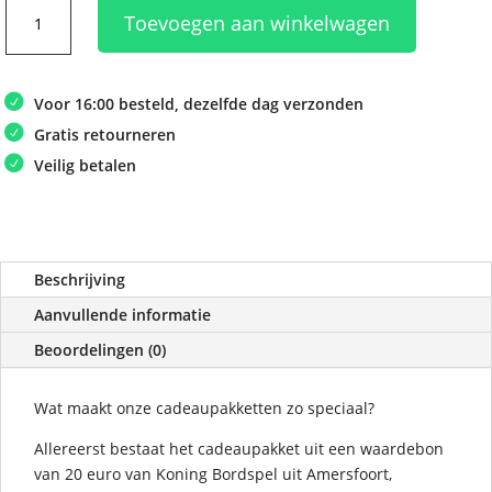
Cadeaupakket
Toevoegen aan winkelwagen
met
waardebon
van
Voor 16:00 besteld, dezelfde dag verzonden
20
euro
Gratis retourneren
aantal
Veilig betalen
Beschrijving
Aanvullende informatie
Beoordelingen (0)
Wat maakt onze cadeaupakketten zo speciaal?
Allereerst bestaat het cadeaupakket uit een waardebon
van 20 euro van Koning Bordspel uit Amersfoort,