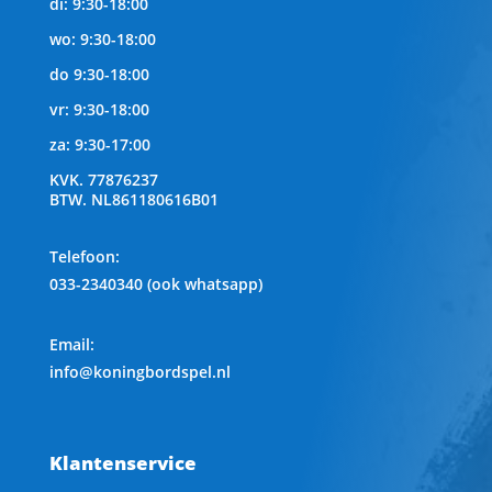
di: 9:30-18:00
wo: 9:30-18:00
do 9:30-18:00
vr: 9:30-18:00
za: 9:30-17:00
KVK.
77876237
BTW.
NL861180616B01
Telefoon
:
033-2340340 (ook whatsapp)
Email:
info@koningbordspel.nl
Klantenservice