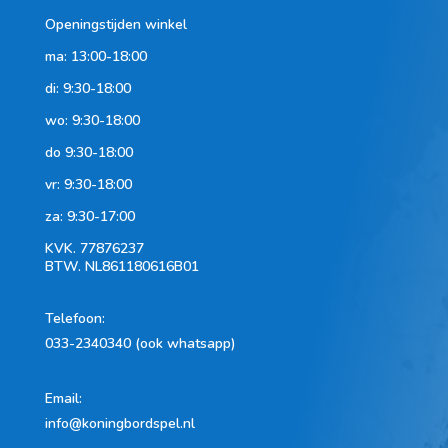
Openingstijden winkel
ma: 13:00-18:00
di: 9:30-18:00
wo: 9:30-18:00
do 9:30-18:00
vr: 9:30-18:00
za: 9:30-17:00
KVK.
77876237
BTW.
NL861180616B01
Telefoon
:
033-2340340 (ook whatsapp)
Email:
info@koningbordspel.nl