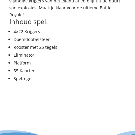
vijandige krijgers van het eiland af en blijf uit de buurt
van explosies. Maak je klaar voor de ultieme Battle
Royale!
Inhoud spel:
4×22 Krijgers
Doemdobbelsteen
Rooster met 25 tegels
Eliminator
Platform
55 Kaarten
Spelregels