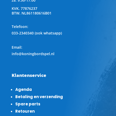
za: 9:30-17:00
KVK.
77876237
BTW.
NL861180616B01
Telefoon
:
033-2340340 (ook whatsapp)
Email:
info@koningbordspel.nl
Klantenservice
Agenda
Betaling en verzending
Spare parts
Retouren