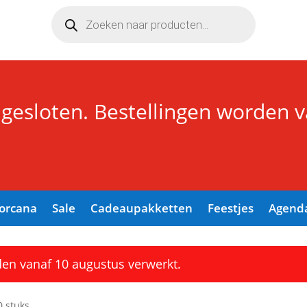
Producten
zoeken
 gesloten. Bestellingen worden 
Lorcana
Sale
Cadeaupakketten
Feestjes
Agend
den vanaf 10 augustus verwerkt.
0 stuks