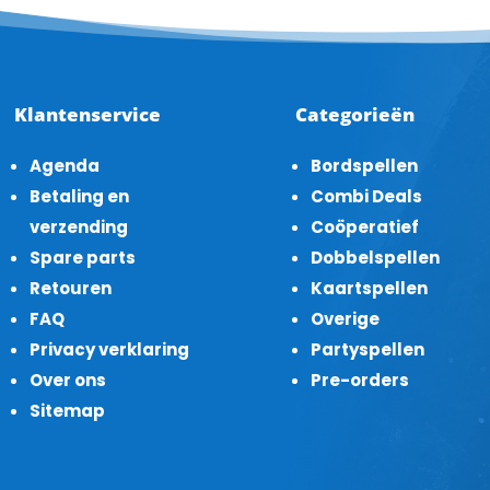
Klantenservice
Categorieën
Agenda
Bordspellen
Betaling en
Combi Deals
verzending
Coöperatief
Spare parts
Dobbelspellen
Retouren
Kaartspellen
FAQ
Overige
Privacy verklaring
Partyspellen
Over ons
Pre-orders
Sitemap