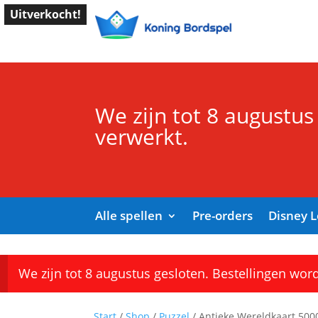
Uitverkocht!
We zijn tot 8 augustus
verwerkt.
Alle spellen
Pre-orders
Disney 
We zijn tot 8 augustus gesloten. Bestellingen wor
Start
/
Shop
/
Puzzel
/ Antieke Wereldkaart 500