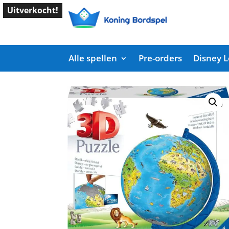
Uitverkocht!
Alle spellen
Pre-orders
Disney 
Start
/
Shop
/
Puzzel
/ XXL Kinder globe 3D puzz