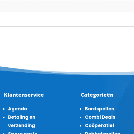
Klantenservice
Categorieën
Agenda
Bordspellen
Betaling en
Combi Deals
verzending
Coöperatief
Spare parts
Dobbelspellen