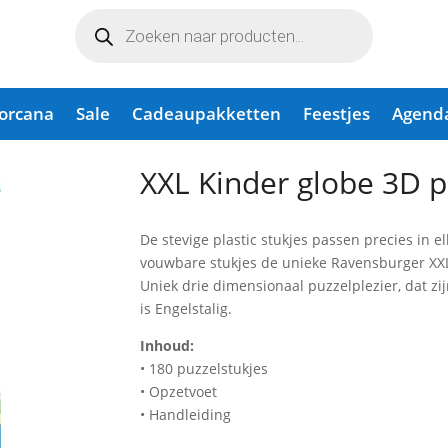
Producten
zoeken
Lorcana
Sale
Cadeaupakketten
Feestjes
Agend
le (Eng)
XXL Kinder globe 3D p
De stevige plastic stukjes passen precies in e
vouwbare stukjes de unieke Ravensburger XXL 
Uniek drie dimensionaal puzzelplezier, dat z
is Engelstalig.
Inhoud:
• 180 puzzelstukjes
• Opzetvoet
• Handleiding