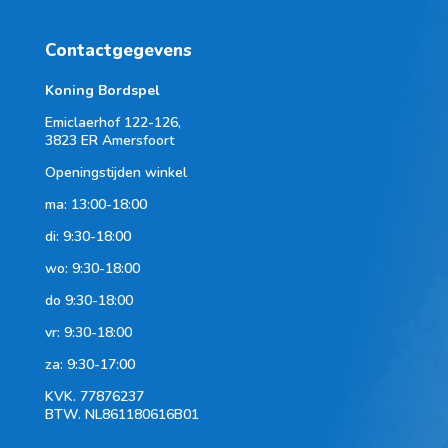
Contactgegevens
Koning Bordspel
Emiclaerhof 122-126,
3823 ER Amersfoort
Openingstijden winkel
ma: 13:00-18:00
di: 9:30-18:00
wo: 9:30-18:00
do 9:30-18:00
vr: 9:30-18:00
za: 9:30-17:00
KVK.
77876237
BTW.
NL861180616B01