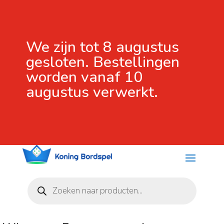
We zijn tot 8 augustus
gesloten. Bestellingen
worden vanaf 10
augustus verwerkt.
Producten
zoeken