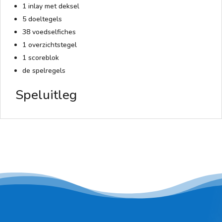
1 inlay met deksel
5 doeltegels
38 voedselfiches
1 overzichtstegel
1 scoreblok
de spelregels
Speluitleg