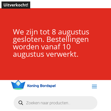
Uitverkocht!
We zijn tot 8 augustus
gesloten. Bestellingen
worden vanaf 10
augustus verwerkt.
Producten
zoeken