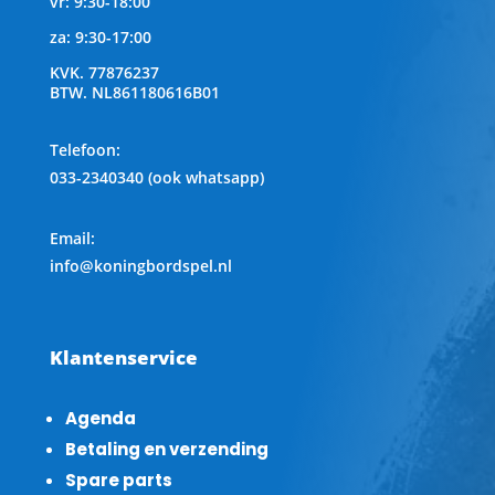
vr: 9:30-18:00
za: 9:30-17:00
KVK.
77876237
BTW.
NL861180616B01
Telefoon
:
033-2340340 (ook whatsapp)
Email:
info@koningbordspel.nl
Klantenservice
Agenda
Betaling en verzending
Spare parts