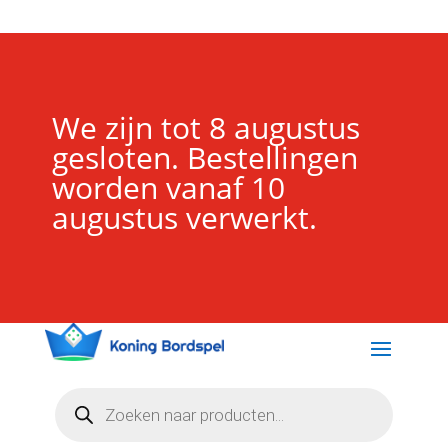
We zijn tot 8 augustus
gesloten. Bestellingen
worden vanaf 10
augustus verwerkt.
Producten
zoeken