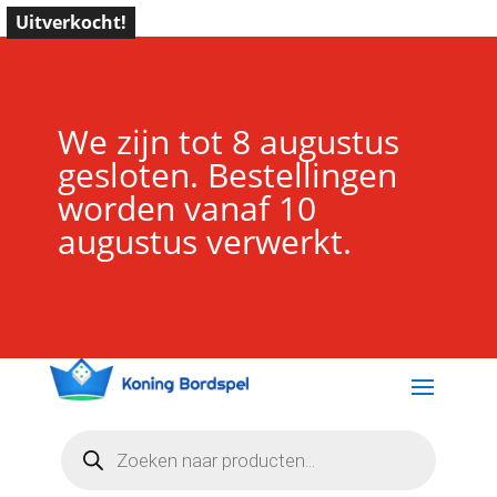
Uitverkocht!
We zijn tot 8 augustus
gesloten. Bestellingen
worden vanaf 10
augustus verwerkt.
Producten
zoeken