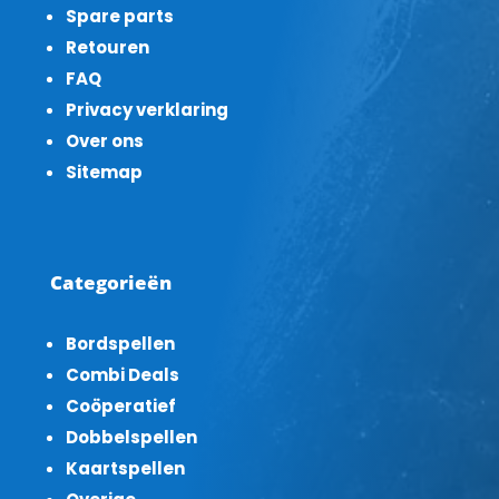
Spare parts
Retouren
FAQ
Privacy verklaring
Over ons
Sitemap
Categorieën
Bordspellen
Combi Deals
Coöperatief
Dobbelspellen
Kaartspellen