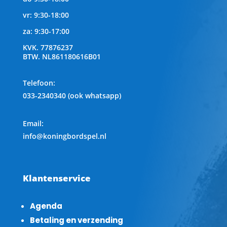
vr: 9:30-18:00
za: 9:30-17:00
KVK.
77876237
BTW.
NL861180616B01
Telefoon
:
033-2340340 (ook whatsapp)
Email:
info@koningbordspel.nl
Klantenservice
Agenda
Betaling en verzending