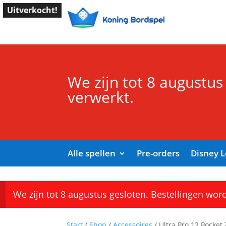
Uitverkocht!
We zijn tot 8 augustus
verwerkt.
Alle spellen
Pre-orders
Disney 
We zijn tot 8 augustus gesloten. Bestellingen wor
Start
/
Shop
/
Accessoires
/ Ultra Pro 12 Pocket