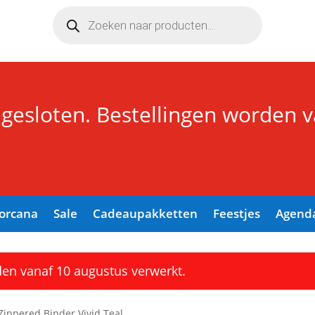
Producten
zoeken
 gesloten. Bestellingen worden 
Lorcana
Sale
Cadeaupakketten
Feestjes
Agend
den vanaf 10 augustus verwerkt.
 Zippered Binder Vivid Teal