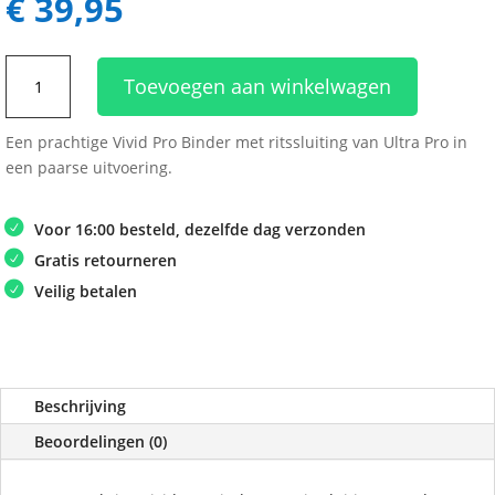
€
39,95
Ultra
Toevoegen aan winkelwagen
Pro
12
Een prachtige Vivid Pro Binder met ritssluiting van Ultra Pro in
Pocket
een paarse uitvoering.
Zippered
Binder
Vivid
Voor 16:00 besteld, dezelfde dag verzonden
Purple
Gratis retourneren
aantal
Veilig betalen
Beschrijving
Beoordelingen (0)