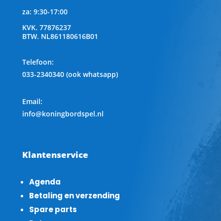
za: 9:30-17:00
KVK.
77876237
BTW.
NL861180616B01
Telefoon
:
033-2340340 (ook whatsapp)
Email:
info@koningbordspel.nl
Klantenservice
Agenda
Betaling en verzending
Spare parts