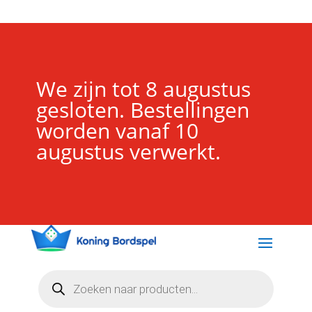
We zijn tot 8 augustus
gesloten. Bestellingen
worden vanaf 10
augustus verwerkt.
Producten
zoeken