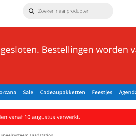
Producten
zoeken
 gesloten. Bestellingen worden 
Lorcana
Sale
Cadeaupakketten
Feestjes
Agend
den vanaf 10 augustus verwerkt.
e Speelsysteem Laadstation