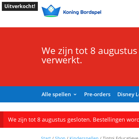
Uitverkocht!
We zijn tot 8 augustus
verwerkt.
Alle spellen
Pre-orders
Disney 
We zijn tot 8 augustus gesloten. Bestellingen wor
Start
/
Shop
/
Kinderspellen
/ Tiptoi Educatiev