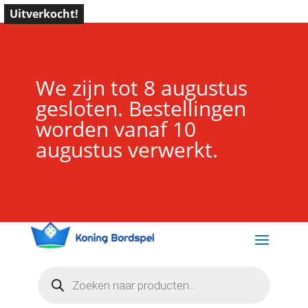
Uitverkocht!
We zijn tot 8 augustus
gesloten. Bestellingen
worden vanaf 10
augustus verwerkt.
Producten
zoeken