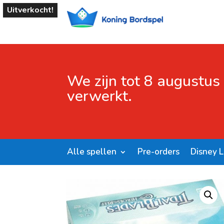
Uitverkocht!
We zijn tot 8 augustus
verwerkt.
Alle spellen
Pre-orders
Disney 
Start
/
Shop
/
Bordspellen
/ Tidal Blades Heroes o