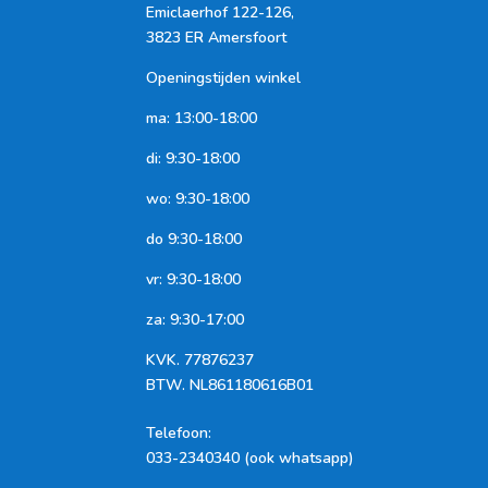
Emiclaerhof 122-126,
3823 ER Amersfoort
Openingstijden winkel
ma: 13:00-18:00
di: 9:30-18:00
wo: 9:30-18:00
do 9:30-18:00
vr: 9:30-18:00
za: 9:30-17:00
KVK.
77876237
BTW.
NL861180616B01
Telefoon
:
033-2340340 (ook whatsapp)