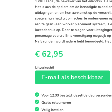
‘Tidal Blade’, de bewaker van het eilandrijk. De 
Het is aan de spelers om de benodigde middelen
uitdagingen en om hun aankomst op de verschill
spelers hun held uit om acties te ondernemen op
aan te gaan (een worker placement systeem). Een
locatiebonus op. Door te slagen voor uitdaginge
personage vooruit. Er is vooruitgang mogelijk op 
Na 5 ronden wordt iedere held beoordeeld. Het 
€
62,95
Uitverkocht!
E-mail als beschikbaar
Voor 12:00 besteld, dezelfde dag verzonde
Gratis retourneren
Veilig betalen