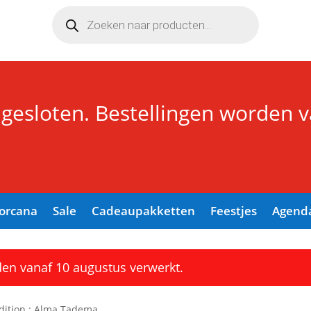
Producten
zoeken
 gesloten. Bestellingen worden 
Lorcana
Sale
Cadeaupakketten
Feestjes
Agend
den vanaf 10 augustus verwerkt.
Edition : Alma Tadema