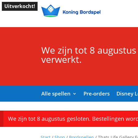
Uitverkocht!
We zijn tot 8 augustus
verwerkt.
Alle spellen
Pre-orders
Disney 
We zijn tot 8 augustus gesloten. Bestellingen wor
Start
/
Shop
/
Bordspellen
/ Thats Life Gallery 