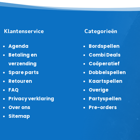
Klantenservice
Categorieën
Agenda
Bordspellen
Betaling en
Combi Deals
verzending
Coöperatief
Spare parts
Dobbelspellen
Retouren
Kaartspellen
FAQ
Overige
Privacy verklaring
Partyspellen
Over ons
Pre-orders
Sitemap