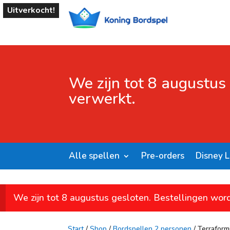
Uitverkocht!
We zijn tot 8 augustus
verwerkt.
Alle spellen
Pre-orders
Disney 
We zijn tot 8 augustus gesloten. Bestellingen wor
Start
/
Shop
/
Bordspellen 2 personen
/ Terrafor