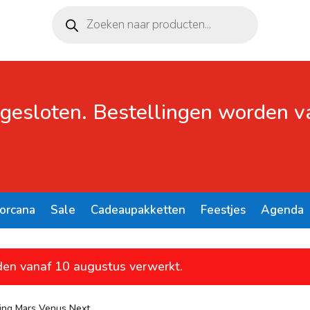
Producten
zoeken
 gesloten. Bestellingen worden 
Lorcana
Sale
Cadeaupakketten
Feestjes
Agenda
den vanaf 10 augustus verwerkt.
ming Mars Venus Next