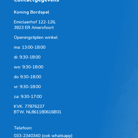
Koning Bordspel
Emiclaerhof 122-126,
3823 ER Amersfoort
Openingstijden winkel
ma: 13:00-18:00
di: 9:30-18:00
wo: 9:30-18:00
do 9:30-18:00
vr: 9:30-18:00
za: 9:30-17:00
KVK.
77876237
BTW.
NL861180616B01
Telefoon
:
033-2340340 (ook whatsapp)