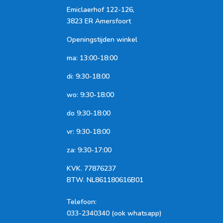
Emiclaerhof 122-126,
3823 ER Amersfoort
Openingstijden winkel
ma: 13:00-18:00
di: 9:30-18:00
wo: 9:30-18:00
do 9:30-18:00
vr: 9:30-18:00
za: 9:30-17:00
KVK.
77876237
BTW.
NL861180616B01
Telefoon
:
033-2340340 (ook whatsapp)