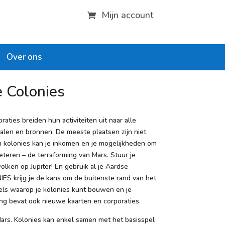
Mijn account
Over ons
 Colonies
ties breiden hun activiteiten uit naar alle
alen en bronnen. De meeste plaatsen zijn niet
n kolonies kan je inkomen en je mogelijkheden om
eteren – de terraforming van Mars. Stuur je
lken op Jupiter! En gebruik al je Aardse
ES krijg je de kans om de buitenste rand van het
els waarop je kolonies kunt bouwen en je
ing bevat ook nieuwe kaarten en corporaties.
 Mars. Kolonies kan enkel samen met het basisspel