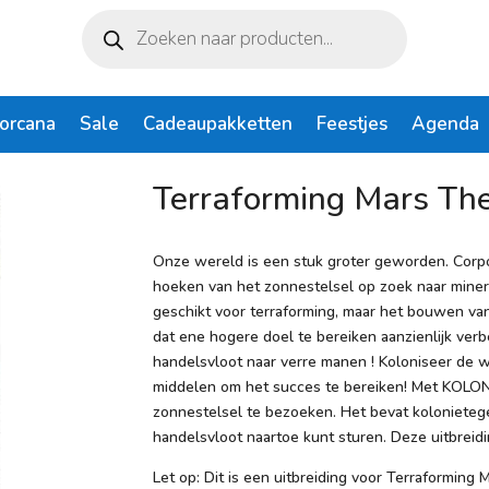
Producten
zoeken
Lorcana
Sale
Cadeaupakketten
Feestjes
Agenda
e Colonies
Terraforming Mars The
Onze wereld is een stuk groter geworden. Corpora
hoeken van het zonnestelsel op zoek naar miner
geschikt voor terraforming, maar het bouwen va
dat ene hogere doel te bereiken aanzienlijk verb
handelsvloot naar verre manen ! Koloniseer de wo
middelen om het succes te bereiken! Met KOLONI
zonnestelsel te bezoeken. Het bevat kolonieteg
handelsvloot naartoe kunt sturen. Deze uitbreid
Let op: Dit is een uitbreiding voor Terraforming