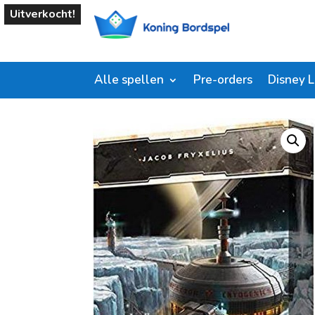
Uitverkocht!
Alle spellen
Pre-orders
Disney 
Start
/
Shop
/
Bordspellen
/ Terraforming Mars Th