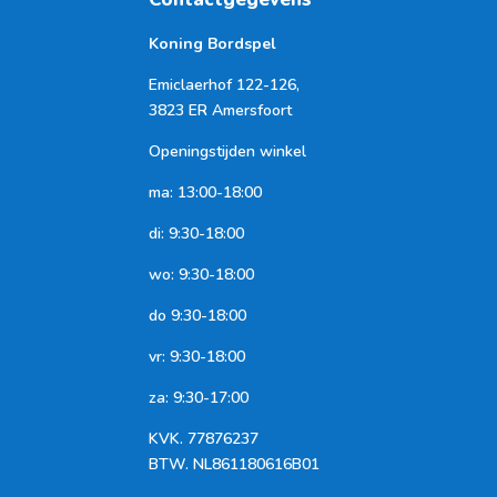
Koning Bordspel
Emiclaerhof 122-126,
3823 ER Amersfoort
Openingstijden winkel
ma: 13:00-18:00
di: 9:30-18:00
wo: 9:30-18:00
do 9:30-18:00
vr: 9:30-18:00
za: 9:30-17:00
KVK.
77876237
BTW.
NL861180616B01