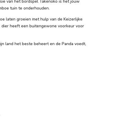
sie van het bordspel Takenoko is het jouw
mboe tuin te onderhouden.
boe laten groeien met hulp van de Keizerlijke
ge dier heeft een buitengewone voorkeur voor
ijn land het beste beheert en de Panda voedt,
n