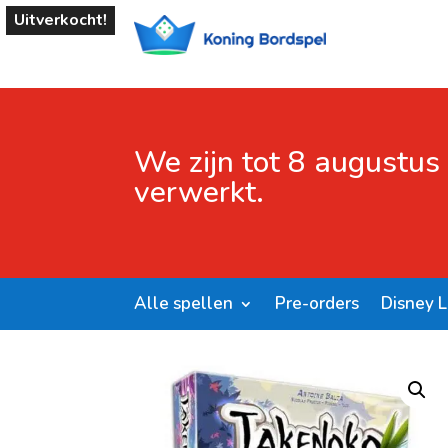
Uitverkocht!
We zijn tot 8 augustus
verwerkt.
Alle spellen
Pre-orders
Disney 
Start
/
Shop
/
Bordspellen
/ Takenoko NL