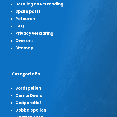
Betaling en verzending
Spare parts
Retouren
FAQ
Privacy verklaring
Over ons
Sitemap
Categorieën
Bordspellen
Combi Deals
Coöperatief
Dobbelspellen