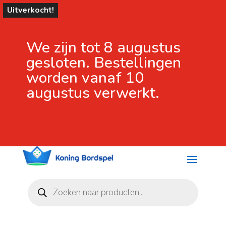
Uitverkocht!
We zijn tot 8 augustus
gesloten. Bestellingen
worden vanaf 10
augustus verwerkt.
Producten
zoeken