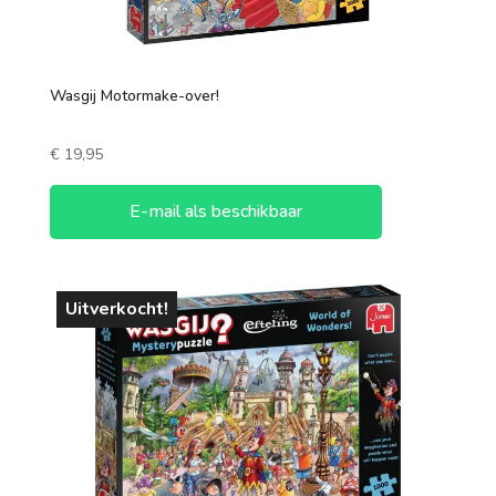
Wasgij Motormake-over!
€
19,95
E-mail als beschikbaar
Uitverkocht!