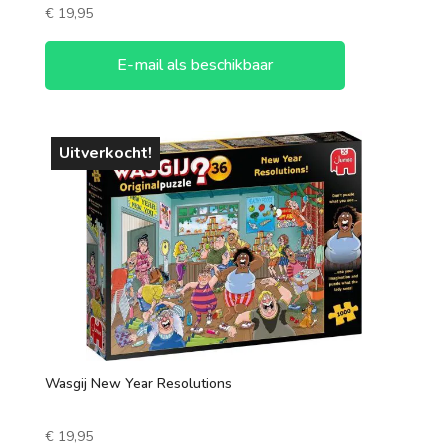
€
19,95
E-mail als beschikbaar
Uitverkocht!
Wasgij New Year Resolutions
€
19,95