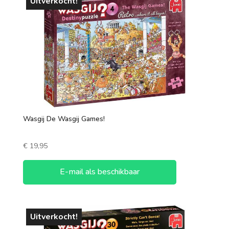
Uitverkocht!
Wasgij De Wasgij Games!
€
19,95
E-mail als beschikbaar
Uitverkocht!