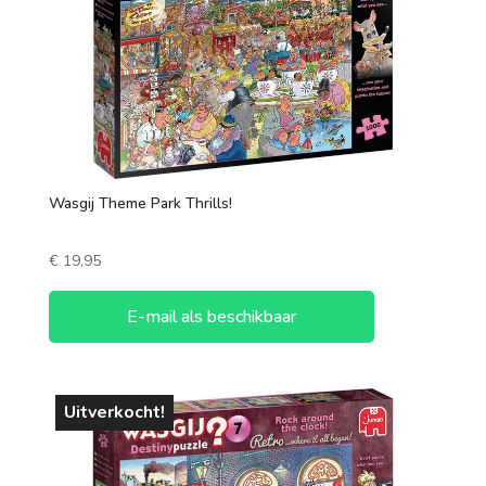
90-120 minuten
120+ minuten
Aantal spelers
1 speler
Wasgij Theme Park Thrills!
2 spelers
€
19,95
7 +
3 spelers
E-mail als beschikbaar
4 spelers
5 spelers
Uitverkocht!
6 spelers