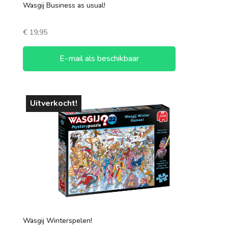
Wasgij Business as usual!
€
19,95
E-mail als beschikbaar
Uitverkocht!
Wasgij Winterspelen!