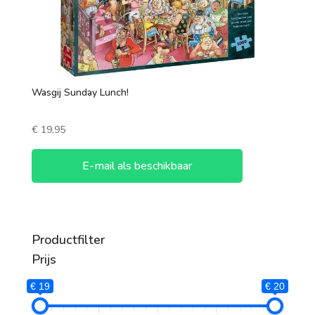
Wasgij Sunday Lunch!
€
19,95
E-mail als beschikbaar
Productfilter
Prijs
€ 19
€ 20