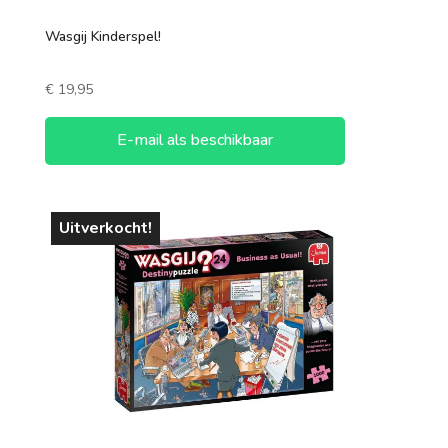
Wasgij Kinderspel!
€
19,95
E-mail als beschikbaar
Uitverkocht!