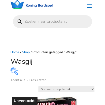
Producten
zoeken
Home
/
Shop
/ Producten getagged “Wasgij”
Wasgij
Gesorteerd
Toont alle 22 resultaten
Prijs
op
populariteit
€ 19
€ 20
Uitverkocht!
19
19
20
20
20