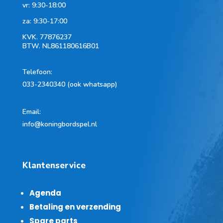
vr: 9:30-18:00
za: 9:30-17:00
KVK.
77876237
BTW.
NL861180616B01
Telefoon
:
033-2340340 (ook whatsapp)
Email:
info@koningbordspel.nl
Klantenservice
Agenda
Betaling en verzending
Spare parts