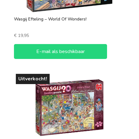
Wasgij Efteling – World Of Wonders!
€
19,95
E-mail als beschikbaar
Uitverkocht!