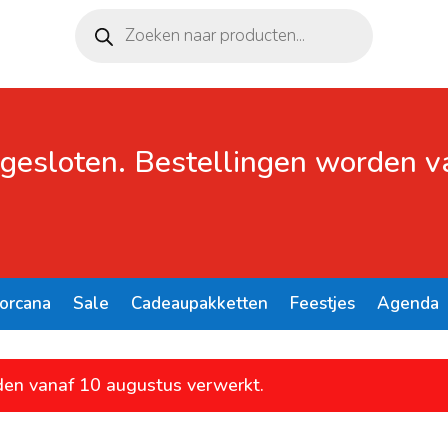
Producten
zoeken
 gesloten. Bestellingen worden 
Lorcana
Sale
Cadeaupakketten
Feestjes
Agenda
den vanaf 10 augustus verwerkt.