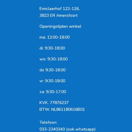
Emiclaerhof 122-126,
3823 ER Amersfoort
Openingstijden winkel
ma: 13:00-18:00
di: 9:30-18:00
wo: 9:30-18:00
do 9:30-18:00
vr: 9:30-18:00
za: 9:30-17:00
KVK.
77876237
BTW.
NL861180616B01
Telefoon
:
033-2340340 (ook whatsapp)