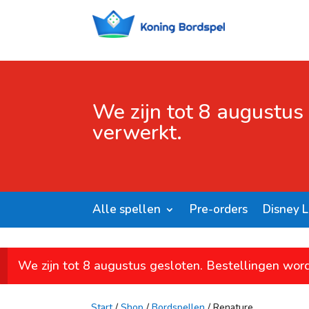
We zijn tot 8 augustus
verwerkt.
Alle spellen
Pre-orders
Disney 
We zijn tot 8 augustus gesloten. Bestellingen wor
Start
/
Shop
/
Bordspellen
/ Renature