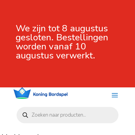
We zijn tot 8 augustus
gesloten. Bestellingen
worden vanaf 10
augustus verwerkt.
Producten
zoeken