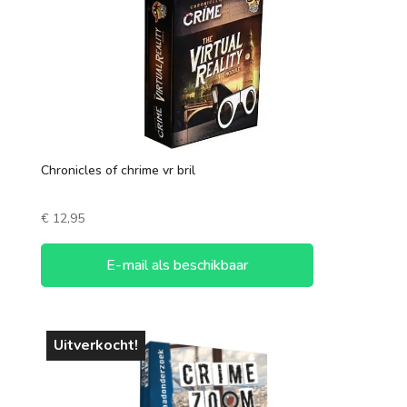
90-120 minuten
120+ minuten
Aantal spelers
1 speler
Chronicles of chrime vr bril
2 spelers
€
12,95
7 +
3 spelers
E-mail als beschikbaar
4 spelers
5 spelers
Uitverkocht!
6 spelers