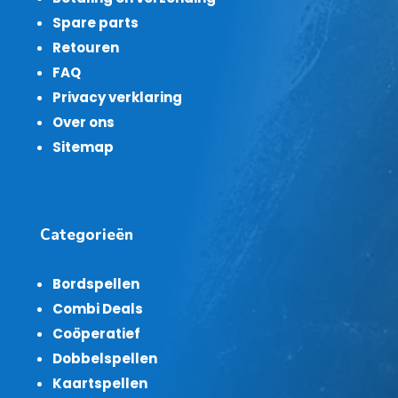
Spare parts
Retouren
FAQ
Privacy verklaring
Over ons
Sitemap
Categorieën
Bordspellen
Combi Deals
Coöperatief
Dobbelspellen
Kaartspellen