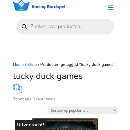
Producten
zoeken
Home
/
Shop
/ Producten getagged “lucky duck games”
lucky duck games
Gesorteerd
Toont alle 3 resultaten
Prijs
op
populariteit
€ 11
€ 50
Uitverkocht!
11
21
31
40
50