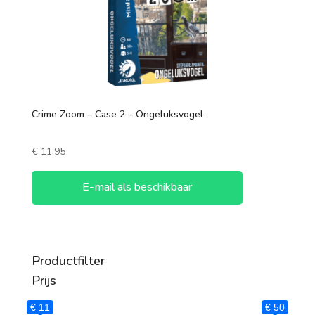
Crime Zoom – Case 2 – Ongeluksvogel
€
11,95
E-mail als beschikbaar
Productfilter
Prijs
€ 11
€ 50