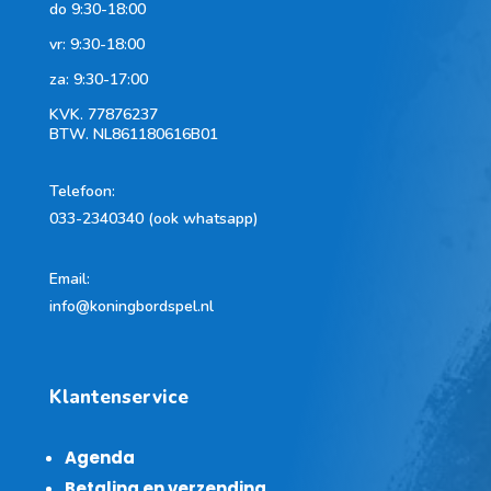
do 9:30-18:00
vr: 9:30-18:00
za: 9:30-17:00
KVK.
77876237
BTW.
NL861180616B01
Telefoon
:
033-2340340 (ook whatsapp)
Email:
info@koningbordspel.nl
Klantenservice
Agenda
Betaling en verzending