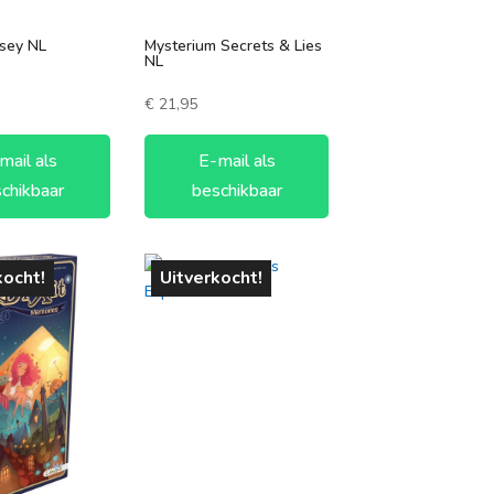
ssey NL
Mysterium Secrets & Lies
NL
€
21,95
mail als
E-mail als
chikbaar
beschikbaar
kocht!
Uitverkocht!