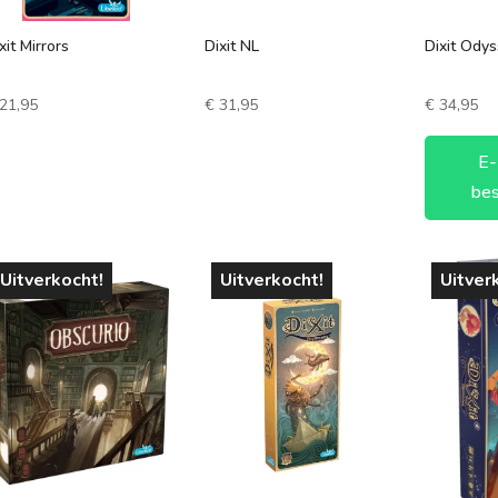
xit Mirrors
Dixit NL
Dixit Ody
21,95
€
31,95
€
34,95
E-
bes
Uitverkocht!
Uitverkocht!
Uitver