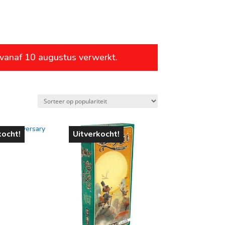
leeftijd
 vanaf 10 augustus verwerkt.
vanaf 1 jaar
vanaf 4 jaar
vanaf 6 jaar
vanaf 8 jaar
kocht!
Uitverkocht!
vanaf 10 jaar
vanaf 12 jaar
vanaf 14 jaar
vanaf 16 jaar
vanaf 18 jaar