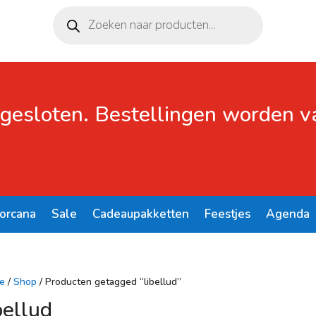
Producten
zoeken
 gesloten. Bestellingen worden 
Lorcana
Sale
Cadeaupakketten
Feestjes
Agenda
e
/
Shop
/ Producten getagged “libellud”
bellud