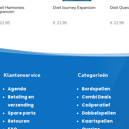
xit Harmonies
Dixit Journey Expansion
Dixit Ques
xpansion
21,95
€
21,95
€
21,95
Klantenservice
Categorieën
Agenda
Bordspellen
Betaling en
Combi Deals
verzending
Coöperatief
Spare parts
Dobbelspellen
Retouren
Kaartspellen