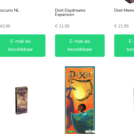
scurio NL
Dixit Daydreams
Dixit Mem
Expansion
43,95
€
21,95
€
21,95
E-mail als
E-mail als
E-
beschikbaar
beschikbaar
bes