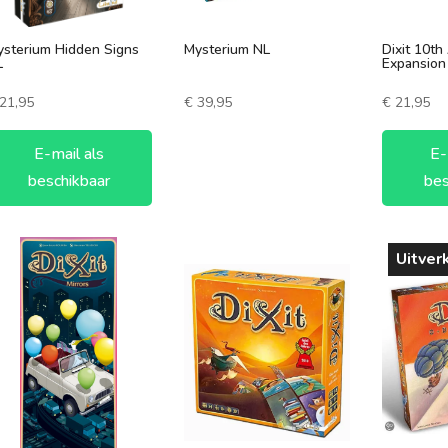
60-90 minuten
7 +
sterium Hidden Signs
Mysterium NL
Dixit 10th
90-120 minuten
3 spelers
L
Expansion
120+ minuten
4 spelers
21,95
€
39,95
€
21,95
5 spelers
E-mail als
E-
6 spelers
beschikbaar
bes
Uitver