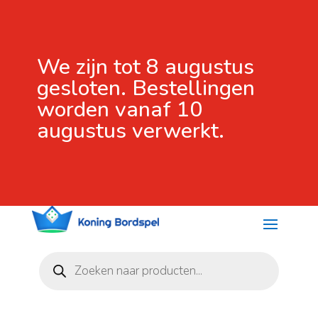
We zijn tot 8 augustus
gesloten. Bestellingen
worden vanaf 10
augustus verwerkt.
Producten
zoeken