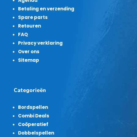
Agenda
Betaling en verzending
Spare parts
Retouren
FAQ
Privacy verklaring
Over ons
Sitemap
Categorieën
Bordspellen
Combi Deals
Coöperatief
Dobbelspellen