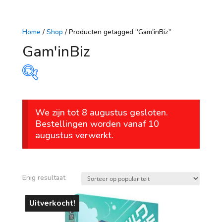
Home
/
Shop
/ Producten getagged “Gam'inBiz”
Gam'inBiz
Prijs
We zijn tot 8 augustus gesloten.
€ 25
€ 26
Bestellingen worden vanaf 10
augustus verwerkt.
25
25
26
26
26
Op voorraad
leeftijd
Enig resultaat
vanaf 1 jaar
Uitverkocht!
vanaf 4 jaar