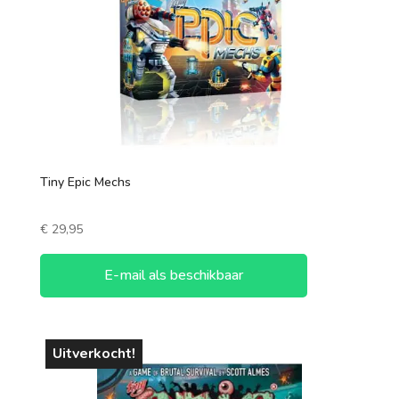
1 speler
2 spelers
7 +
3 spelers
4 spelers
5 spelers
Tiny Epic Mechs
6 spelers
€
29,95
E-mail als beschikbaar
Uitverkocht!