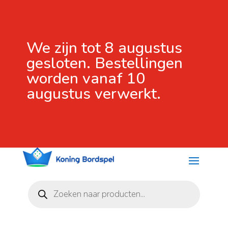
We zijn tot 8 augustus
gesloten. Bestellingen
worden vanaf 10
augustus verwerkt.
Producten
zoeken