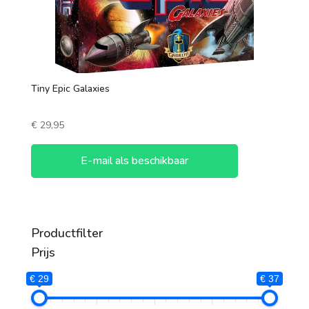
Tiny Epic Galaxies
€
29,95
E-mail als beschikbaar
Productfilter
Prijs
€ 29
€ 37