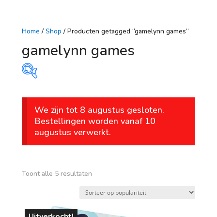
Home
/
Shop
/ Producten getagged “gamelynn games”
gamelynn games
Prijs
We zijn tot 8 augustus gesloten.
€ 29
€ 37
Bestellingen worden vanaf 10
augustus verwerkt.
29
31
33
35
37
Op voorraad
leeftijd
Gesorteerd
Toont alle 5 resultaten
op
vanaf 1 jaar
populariteit
vanaf 4 jaar
Uitverkocht!