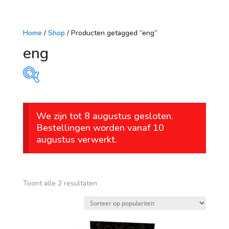
Home
/
Shop
/ Producten getagged “eng”
eng
Prijs
We zijn tot 8 augustus gesloten.
€ 19
€ 33
Bestellingen worden vanaf 10
augustus verwerkt.
19
23
26
30
33
Op voorraad
leeftijd
Gesorteerd
Toont alle 2 resultaten
op
vanaf 1 jaar
populariteit
vanaf 4 jaar