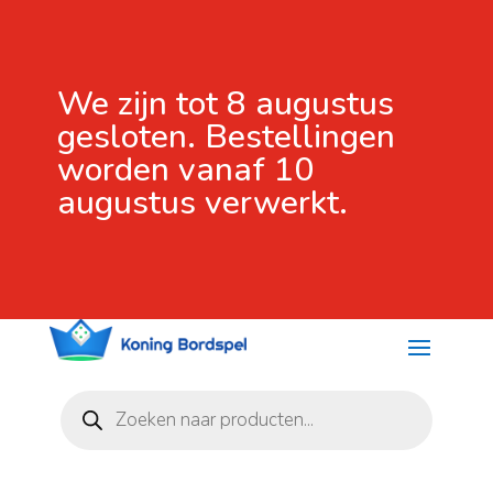
We zijn tot 8 augustus
gesloten. Bestellingen
worden vanaf 10
augustus verwerkt.
Producten
zoeken