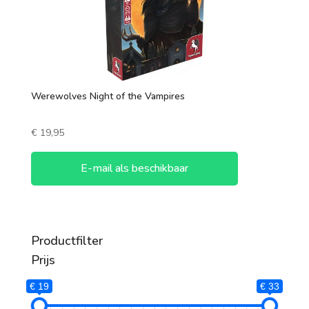
1 speler
2 spelers
7 +
3 spelers
Werewolves Night of the Vampires
4 spelers
€
19,95
5 spelers
6 spelers
E-mail als beschikbaar
Productfilter
Prijs
€ 19
€ 33