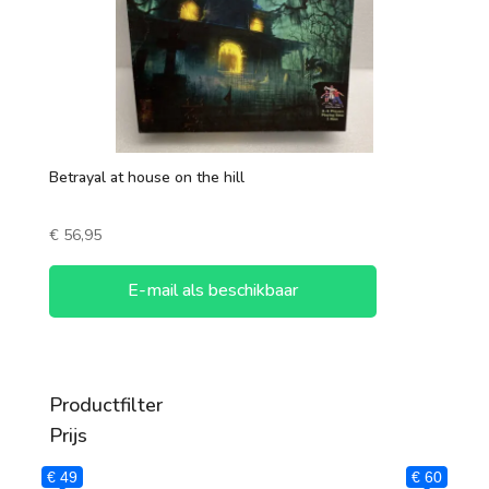
Betrayal at house on the hill
€
56,95
E-mail als beschikbaar
Productfilter
Prijs
€ 49
€ 60