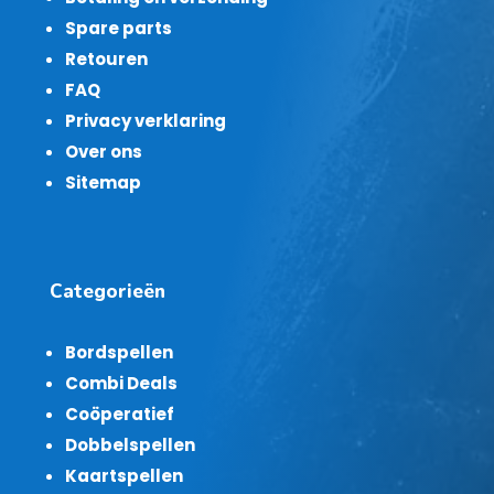
Spare parts
Retouren
FAQ
Privacy verklaring
Over ons
Sitemap
Categorieën
Bordspellen
Combi Deals
Coöperatief
Dobbelspellen
Kaartspellen