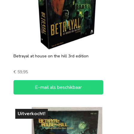
90-120 minuten
120+ minuten
Aantal spelers
1 speler
Betrayal at house on the hill 3rd edition
2 spelers
€
59,95
7 +
3 spelers
E-mail als beschikbaar
4 spelers
5 spelers
Uitverkocht!
6 spelers