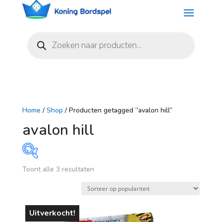
Producten
zoeken
Home
/
Shop
/ Producten getagged “avalon hill”
avalon hill
Gesorteerd
Toont alle 3 resultaten
Prijs
op
populariteit
€ 49
€ 60
Uitverkocht!
49
52
55
57
60