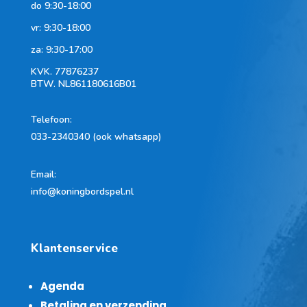
do 9:30-18:00
vr: 9:30-18:00
za: 9:30-17:00
KVK.
77876237
BTW.
NL861180616B01
Telefoon
:
033-2340340 (ook whatsapp)
Email:
info@koningbordspel.nl
Klantenservice
Agenda
Betaling en verzending