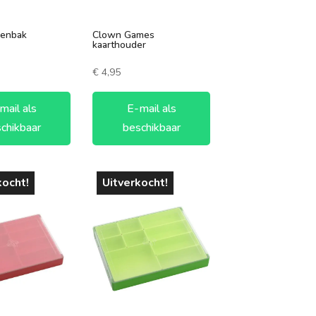
eenbak
Clown Games
kaarthouder
€
4,95
mail als
E-mail als
chikbaar
beschikbaar
kocht!
Uitverkocht!