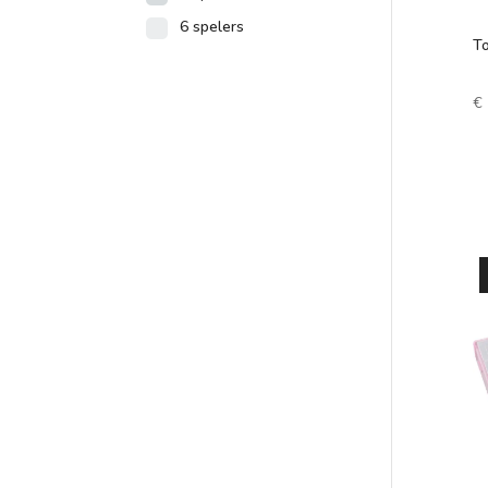
6 spelers
To
€