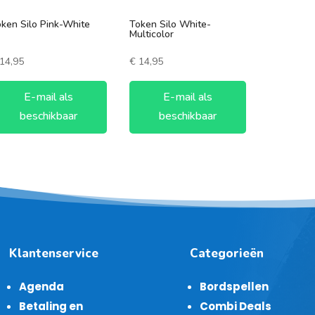
ken Silo Pink-White
Token Silo White-
Multicolor
14,95
€
14,95
E-mail als
E-mail als
beschikbaar
beschikbaar
Klantenservice
Categorieën
Agenda
Bordspellen
Betaling en
Combi Deals