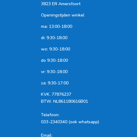
3823 ER Amersfoort
Openingstijden winkel
ma: 13:00-18:00
di: 9:30-18:00
wo: 9:30-18:00
do 9:30-18:00
vr: 9:30-18:00
za: 9:30-17:00
KVK.
77876237
BTW.
NL861180616B01
Telefoon
:
033-2340340 (ook whatsapp)
Email: