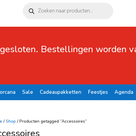
Producten
zoeken
 gesloten. Bestellingen worden 
Lorcana
Sale
Cadeaupakketten
Feestjes
Agenda
e
/
Shop
/ Producten getagged “Accessoires”
cessoires