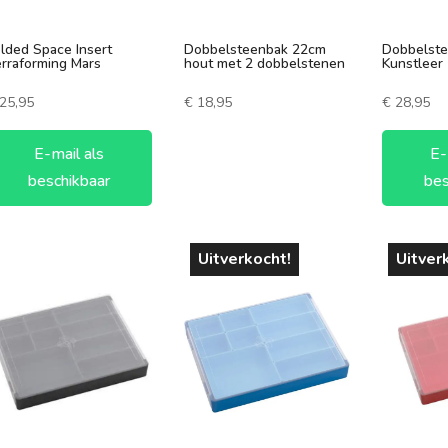
60-90 minuten
7 +
lded Space Insert
Dobbelsteenbak 22cm
Dobbelst
90-120 minuten
3 spelers
rraforming Mars
hout met 2 dobbelstenen
Kunstleer
120+ minuten
4 spelers
25,95
€
18,95
€
28,95
5 spelers
E-mail als
E-
6 spelers
beschikbaar
bes
Uitverkocht!
Uitver