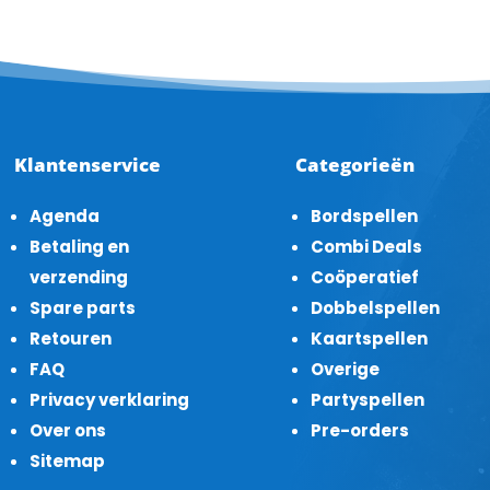
Klantenservice
Categorieën
Agenda
Bordspellen
Betaling en
Combi Deals
verzending
Coöperatief
Spare parts
Dobbelspellen
Retouren
Kaartspellen
FAQ
Overige
Privacy verklaring
Partyspellen
Over ons
Pre-orders
Sitemap