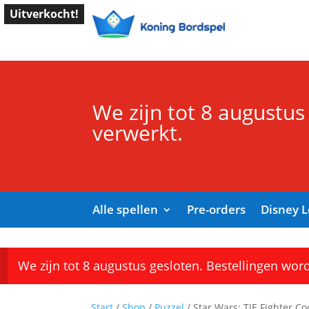
Uitverkocht!
We zijn tot 8 augustus
verwerkt.
Alle spellen
Pre-orders
Disney 
We zijn tot 8 augustus gesloten. Bestellingen wor
Start
/
Shop
/
Puzzel
/ Star Wars: TIE Fighter Co