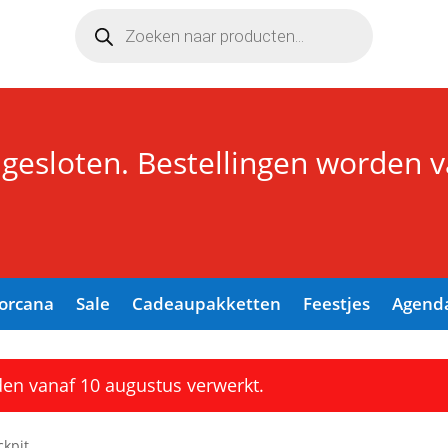
Producten
zoeken
 gesloten. Bestellingen worden 
Lorcana
Sale
Cadeaupakketten
Feestjes
Agend
den vanaf 10 augustus verwerkt.
ckpit