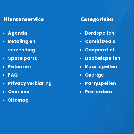
Klantenservice
Categorieën
Agenda
Bordspellen
Betaling en
Combi Deals
verzending
Coöperatief
Spare parts
Dobbelspellen
Retouren
Kaartspellen
FAQ
Overige
Privacy verklaring
Partyspellen
Over ons
Pre-orders
Sitemap