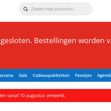
Producten
zoeken
 gesloten. Bestellingen worden 
Lorcana
Sale
Cadeaupakketten
Feestjes
Agend
den vanaf 10 augustus verwerkt.