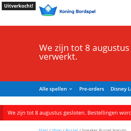
Uitverkocht!
We zijn tot 8 augustus
verwerkt.
Alle spellen
Pre-orders
Disney 
We zijn tot 8 augustus gesloten. Bestellingen wor
Start
/
Shop
/
Puzzel
/ Sneaker Puzzel Naruto