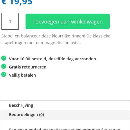
€
19,95
Smart
Toevoegen aan winkelwagen
Games
My
Stapel en balanceer deze kleurrijke ringen! De klassieke
First
stapelringen met een magnetische twist.
Stacking
Rings
aantal
Voor 16:00 besteld, dezelfde dag verzonden
Gratis retourneren
Veilig betalen
Beschrijving
Beoordelingen (0)
Een open-ended magnetische set om grappige figuren te