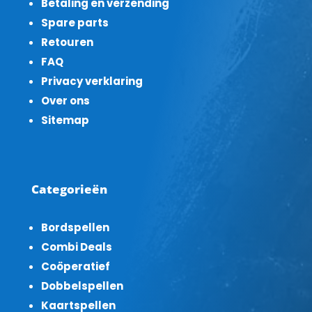
Betaling en verzending
Spare parts
Retouren
FAQ
Privacy verklaring
Over ons
Sitemap
Categorieën
Bordspellen
Combi Deals
Coöperatief
Dobbelspellen
Kaartspellen