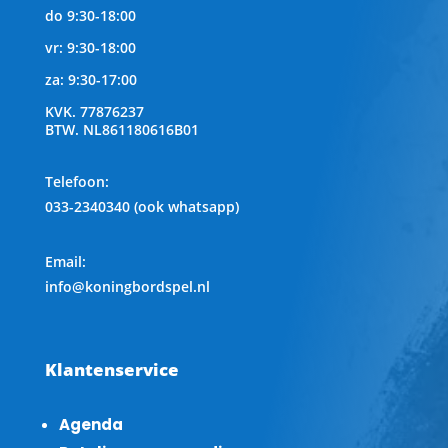
do 9:30-18:00
vr: 9:30-18:00
za: 9:30-17:00
KVK.
77876237
BTW.
NL861180616B01
Telefoon
:
033-2340340 (ook whatsapp)
Email:
info@koningbordspel.nl
Klantenservice
Agenda