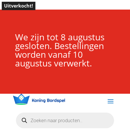
Uitverkocht!
We zijn tot 8 augustus
gesloten. Bestellingen
worden vanaf 10
augustus verwerkt.
Producten
zoeken