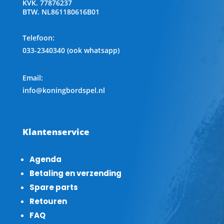
KVK.
77876237
BTW.
NL861180616B01
Telefoon
:
033-2340340 (ook whatsapp)
Email:
info@koningbordspel.nl
Klantenservice
Agenda
Betaling en verzending
Spare parts
Retouren
FAQ