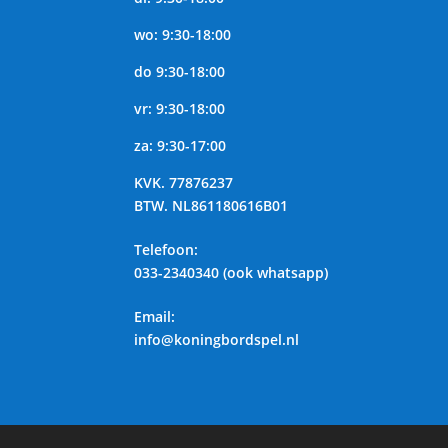
wo: 9:30-18:00
do 9:30-18:00
vr: 9:30-18:00
za: 9:30-17:00
KVK.
77876237
BTW.
NL861180616B01
Telefoon
:
033-2340340 (ook whatsapp)
Email:
info@koningbordspel.nl