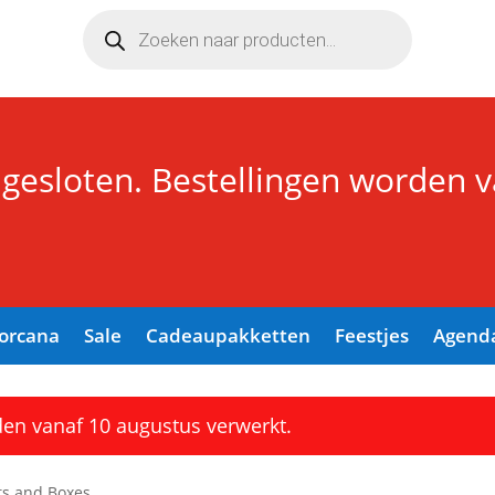
Producten
zoeken
 gesloten. Bestellingen worden 
Lorcana
Sale
Cadeaupakketten
Feestjes
Agend
den vanaf 10 augustus verwerkt.
s and Boxes