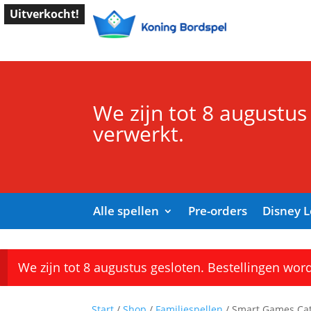
Uitverkocht!
We zijn tot 8 augustus
verwerkt.
Alle spellen
Pre-orders
Disney 
We zijn tot 8 augustus gesloten. Bestellingen wor
Start
/
Shop
/
Familiespellen
/ Smart Games Cat