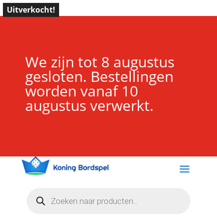
Uitverkocht!
We zijn tot 8 augustus
gesloten. Bestellingen
worden vanaf 10
augustus verwerkt.
Producten
zoeken