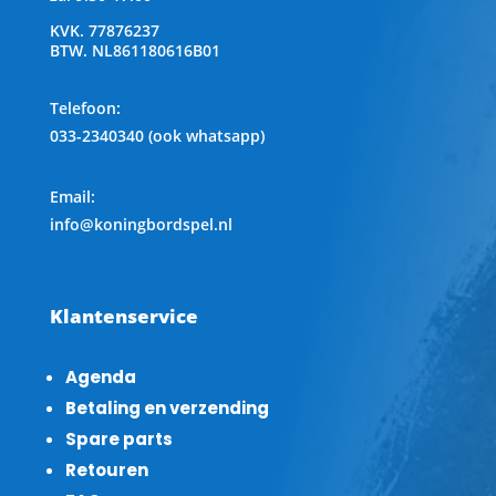
KVK.
77876237
BTW.
NL861180616B01
Telefoon
:
033-2340340 (ook whatsapp)
Email:
info@koningbordspel.nl
Klantenservice
Agenda
Betaling en verzending
Spare parts
Retouren