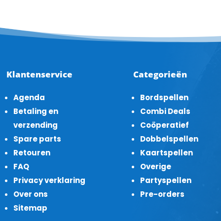
Klantenservice
Categorieën
Agenda
Bordspellen
Betaling en
Combi Deals
verzending
Coöperatief
Spare parts
Dobbelspellen
Retouren
Kaartspellen
FAQ
Overige
Privacy verklaring
Partyspellen
Over ons
Pre-orders
Sitemap