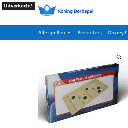
Uitverkocht!
Alle spellen
Pre-orders
Disney 
Start
/
Shop
/
Hot Games
/ Slingshot Puck / Spe