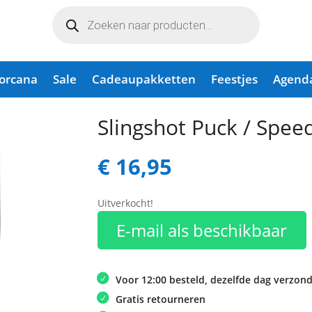
Producten
zoeken
Lorcana
Sale
Cadeaupakketten
Feestjes
Agend
ed Shuffle
Slingshot Puck / Speed
€
16,95
Uitverkocht!
E-mail als beschikbaar
Voor 12:00 besteld, dezelfde dag verzon
Gratis retourneren