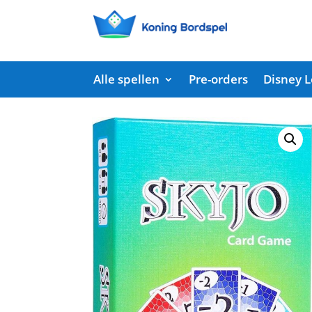
Alle spellen
Pre-orders
Disney 
Start
/
Shop
/
Kaartspellen
/ Skyjo