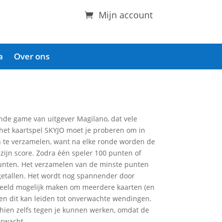
Mijn account
a
Over ons
de game van uitgever Magilano, dat vele
 het kaartspel SKYJO moet je proberen om in
n te verzamelen, want na elke ronde worden de
 zijn score. Zodra één speler 100 punten of
punten. Het verzamelen van de minste punten
 getallen. Het wordt nog spannender door
orbeeld mogelijk maken om meerdere kaarten (en
en dit kan leiden tot onverwachte wendingen.
chien zelfs tegen je kunnen werken, omdat de
erwacht.