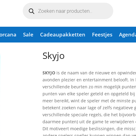
Producten
zoeken
Lorcana
Sale
Cadeaupakketten
Feestjes
Agend
Skyjo
SKYJO
is de naam van de nieuwe en opwinden
avonden plezier en entertainment belooft. In
verschillende beurten zo min mogelijk punte
punten van elke speler geteld en opgeteld bij
meer bereikt, wint de speler met de minste 
betekent zoeken naar lage of zelfs negatieve
verschillende speciale regels, die het bijvo
daarmee punten) uit de game te verwijderen 
Dit motiveert moedige beslissingen, die miss
andere spelers sneller kunnen winnen dan v