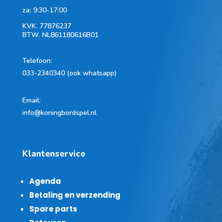
za: 9:30-17:00
KVK.
77876237
BTW.
NL861180616B01
Telefoon
:
033-2340340 (ook whatsapp)
Email:
info@koningbordspel.nl
Klantenservice
Agenda
Betaling en verzending
Spare parts