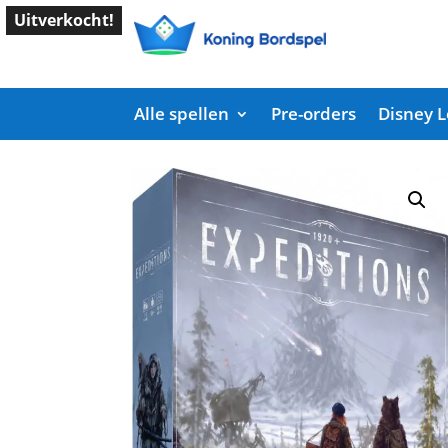
Uitverkocht!
Alle spellen
Pre-orders
Disney 
Start
/
Shop
/
Expert Spellen
/ Scythe Expeditio