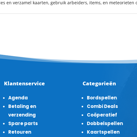
ies en verzamel kaarten, gebruik arbeiders, items, en meteorieten
Klantenservice
Categorieën
Agenda
Bordspellen
Betaling en
Combi Deals
verzending
Coöperatief
Spare parts
Dobbelspellen
Retouren
Kaartspellen