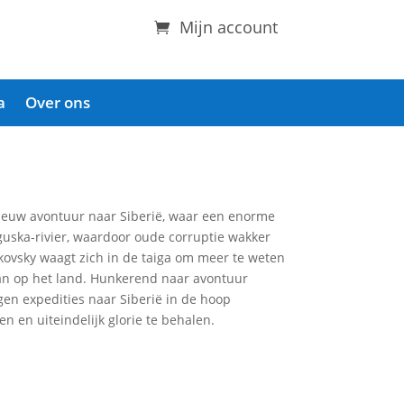
Mijn account
a
Over ons
nieuw avontuur naar Siberië, waar een enorme
guska-rivier, waardoor oude corruptie wakker
rkovsky waagt zich in de taiga om meer te weten
an op het land. Hunkerend naar avontuur
igen expedities naar Siberië in de hoop
n en uiteindelijk glorie te behalen.