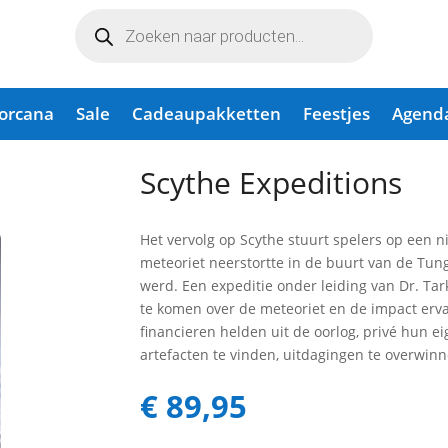
Producten
zoeken
Lorcana
Sale
Cadeaupakketten
Feestjes
Agend
ns
Scythe Expeditions
Het vervolg op Scythe stuurt spelers op een 
meteoriet neerstortte in de buurt van de Tun
werd. Een expeditie onder leiding van Dr. Ta
te komen over de meteoriet en de impact erv
financieren helden uit de oorlog, privé hun e
artefacten te vinden, uitdagingen te overwinne
€
89,95