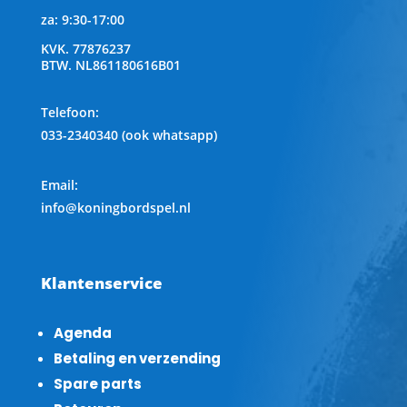
za: 9:30-17:00
KVK.
77876237
BTW.
NL861180616B01
Telefoon
:
033-2340340 (ook whatsapp)
Email:
info@koningbordspel.nl
Klantenservice
Agenda
Betaling en verzending
Spare parts