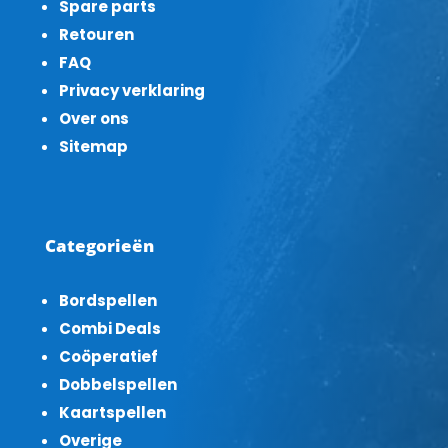
Spare parts
Retouren
FAQ
Privacy verklaring
Over ons
Sitemap
Categorieën
Bordspellen
Combi Deals
Coöperatief
Dobbelspellen
Kaartspellen
Overige