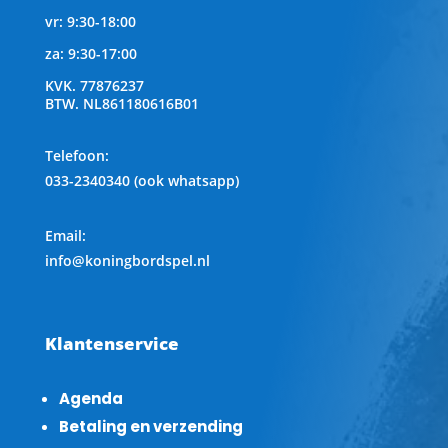
vr: 9:30-18:00
za: 9:30-17:00
KVK.
77876237
BTW.
NL861180616B01
Telefoon
:
033-2340340 (ook whatsapp)
Email:
info@koningbordspel.nl
Klantenservice
Agenda
Betaling en verzending