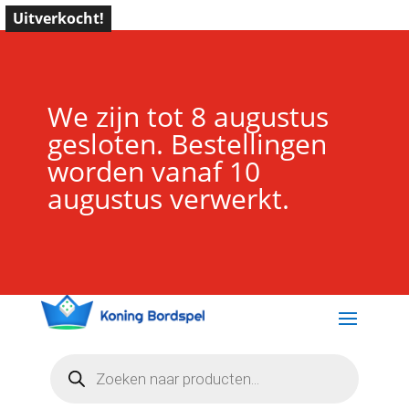
Uitverkocht!
We zijn tot 8 augustus
gesloten. Bestellingen
worden vanaf 10
augustus verwerkt.
Producten
zoeken